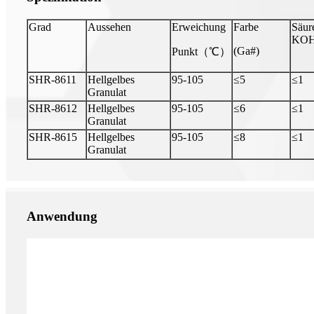
Grad
Aussehen
Erweichung
Farbe
Säur
KOH
(Ga#)
Punkt（℃）
SHR-8611
Hellgelbes
95-105
≤5
≤1
Granulat
SHR-8612
Hellgelbes
95-105
≤6
≤1
Granulat
SHR-8615
Hellgelbes
95-105
≤8
≤1
Granulat
Anwendung