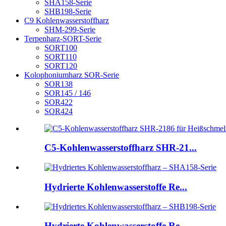
SHA158-Serie
SHB198-Serie
C9 Kohlenwasserstoffharz
SHM-299-Serie
Terpenharz-SORT-Serie
SORT100
SORT110
SORT120
Kolophoniumharz SOR-Serie
SOR138
SOR145 / 146
SOR422
SOR424
C5-Kohlenwasserstoffharz SHR-21...
Hydrierte Kohlenwasserstoffe Re...
Hydrierte Kohlenwasserstoffe Re...