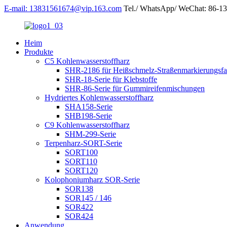
E-mail: 13831561674@vip.163.com
Tel./ WhatsApp/ WeChat: 86-1
Heim
Produkte
C5 Kohlenwasserstoffharz
SHR-2186 für Heißschmelz-Straßenmarkierungsfa
SHR-18-Serie für Klebstoffe
SHR-86-Serie für Gummireifenmischungen
Hydriertes Kohlenwasserstoffharz
SHA158-Serie
SHB198-Serie
C9 Kohlenwasserstoffharz
SHM-299-Serie
Terpenharz-SORT-Serie
SORT100
SORT110
SORT120
Kolophoniumharz SOR-Serie
SOR138
SOR145 / 146
SOR422
SOR424
Anwendung