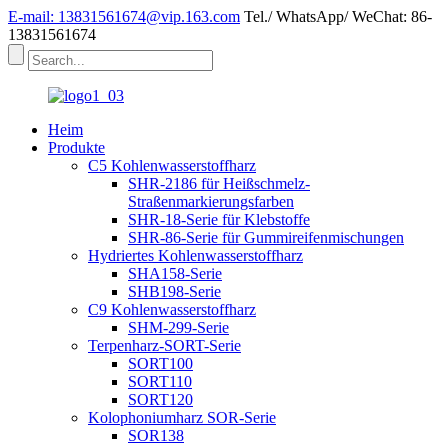
E-mail: 13831561674@vip.163.com
Tel./ WhatsApp/ WeChat: 86-
13831561674
Heim
Produkte
C5 Kohlenwasserstoffharz
SHR-2186 für Heißschmelz-
Straßenmarkierungsfarben
SHR-18-Serie für Klebstoffe
SHR-86-Serie für Gummireifenmischungen
Hydriertes Kohlenwasserstoffharz
SHA158-Serie
SHB198-Serie
C9 Kohlenwasserstoffharz
SHM-299-Serie
Terpenharz-SORT-Serie
SORT100
SORT110
SORT120
Kolophoniumharz SOR-Serie
SOR138