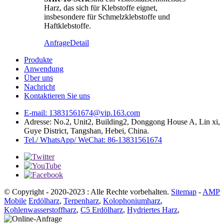
Harz, das sich für Klebstoffe eignet,
insbesondere für Schmelzklebstoffe und
Haftklebstoffe.
Anfrage
Detail
Produkte
Anwendung
Über uns
Nachricht
Kontaktieren Sie uns
E-mail: 13831561674@vip.163.com
Adresse: No.2, Unit2, Building2, Donggong House A, Lin xi,
Guye District, Tangshan, Hebei, China.
Tel./ WhatsApp/ WeChat: 86-13831561674
© Copyright - 2020-2023 : Alle Rechte vorbehalten.
Sitemap
-
AMP
Mobile
Erdölharz
,
Terpenharz
,
Kolophoniumharz
,
Kohlenwasserstoffharz
,
C5 Erdölharz
,
Hydriertes Harz
,