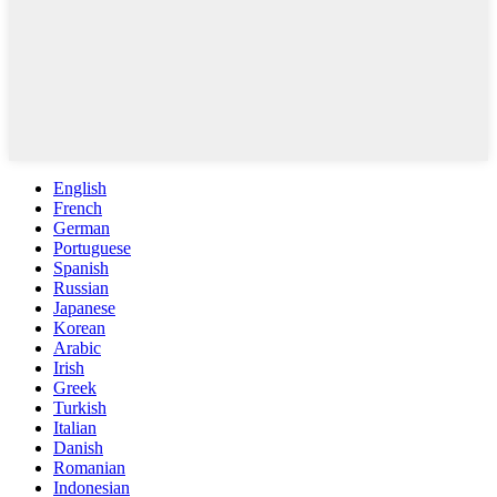
English
French
German
Portuguese
Spanish
Russian
Japanese
Korean
Arabic
Irish
Greek
Turkish
Italian
Danish
Romanian
Indonesian