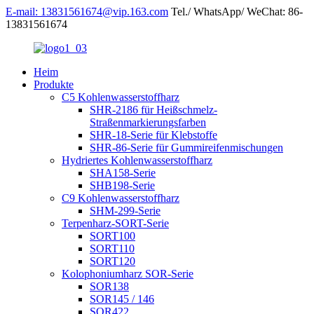
E-mail: 13831561674@vip.163.com
Tel./ WhatsApp/ WeChat: 86-
13831561674
Heim
Produkte
C5 Kohlenwasserstoffharz
SHR-2186 für Heißschmelz-
Straßenmarkierungsfarben
SHR-18-Serie für Klebstoffe
SHR-86-Serie für Gummireifenmischungen
Hydriertes Kohlenwasserstoffharz
SHA158-Serie
SHB198-Serie
C9 Kohlenwasserstoffharz
SHM-299-Serie
Terpenharz-SORT-Serie
SORT100
SORT110
SORT120
Kolophoniumharz SOR-Serie
SOR138
SOR145 / 146
SOR422