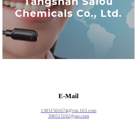
Tangshan Saiou
Chemicals Co., Ltd.
E-Mail
13831561674@vip.163.com
396513192@qq.com