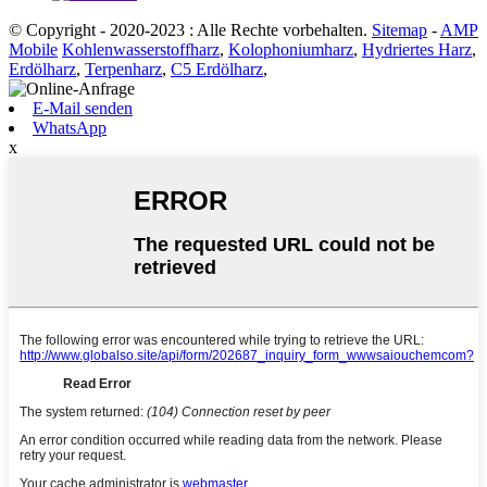
© Copyright - 2020-2023 : Alle Rechte vorbehalten.
Sitemap
-
AMP
Mobile
Kohlenwasserstoffharz
,
Kolophoniumharz
,
Hydriertes Harz
,
Erdölharz
,
Terpenharz
,
C5 Erdölharz
,
E-Mail senden
WhatsApp
x