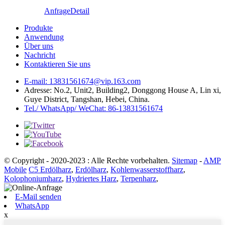
Anfrage
Detail
Produkte
Anwendung
Über uns
Nachricht
Kontaktieren Sie uns
E-mail: 13831561674@vip.163.com
Adresse: No.2, Unit2, Building2, Donggong House A, Lin xi,
Guye District, Tangshan, Hebei, China.
Tel./ WhatsApp/ WeChat: 86-13831561674
© Copyright - 2020-2023 : Alle Rechte vorbehalten.
Sitemap
-
AMP
Mobile
C5 Erdölharz
,
Erdölharz
,
Kohlenwasserstoffharz
,
Kolophoniumharz
,
Hydriertes Harz
,
Terpenharz
,
E-Mail senden
WhatsApp
x