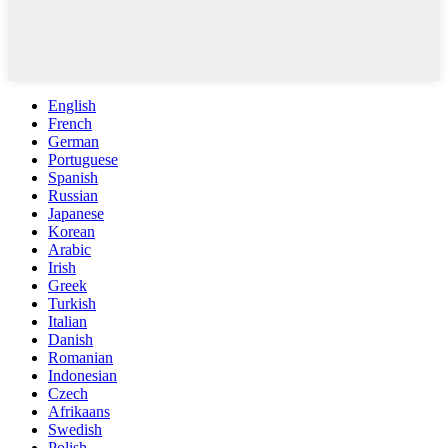
English
French
German
Portuguese
Spanish
Russian
Japanese
Korean
Arabic
Irish
Greek
Turkish
Italian
Danish
Romanian
Indonesian
Czech
Afrikaans
Swedish
Polish