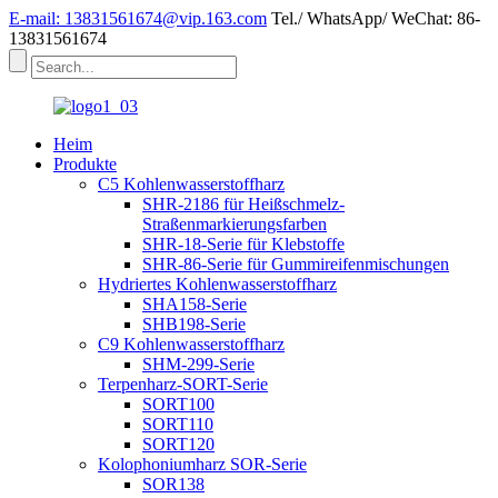
E-mail: 13831561674@vip.163.com
Tel./ WhatsApp/ WeChat: 86-
13831561674
Heim
Produkte
C5 Kohlenwasserstoffharz
SHR-2186 für Heißschmelz-
Straßenmarkierungsfarben
SHR-18-Serie für Klebstoffe
SHR-86-Serie für Gummireifenmischungen
Hydriertes Kohlenwasserstoffharz
SHA158-Serie
SHB198-Serie
C9 Kohlenwasserstoffharz
SHM-299-Serie
Terpenharz-SORT-Serie
SORT100
SORT110
SORT120
Kolophoniumharz SOR-Serie
SOR138