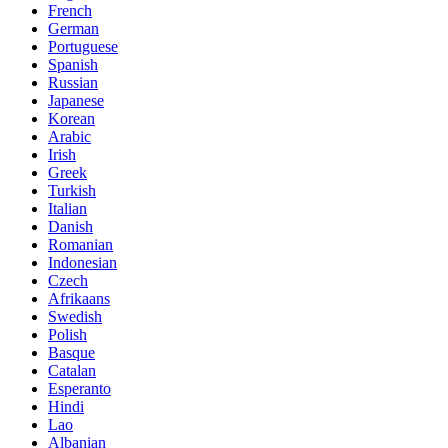
French
German
Portuguese
Spanish
Russian
Japanese
Korean
Arabic
Irish
Greek
Turkish
Italian
Danish
Romanian
Indonesian
Czech
Afrikaans
Swedish
Polish
Basque
Catalan
Esperanto
Hindi
Lao
Albanian