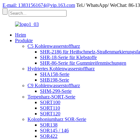
E-mail: 13831561674@vip.163.com
Tel./ WhatsApp/ WeChat: 86-1
Heim
Produkte
C5 Kohlenwasserstoffharz
SHR-2186 für Heißschmelz-Straßenmarkierungsfa
SHR-18-Serie für Klebstoffe
SHR-86-Serie für Gummireifenmischungen
Hydriertes Kohlenwasserstoffharz
SHA158-Serie
SHB198-Serie
C9 Kohlenwasserstoffharz
SHM-299-Serie
Terpenharz-SORT-Serie
SORT100
SORT110
SORT120
Kolophoniumharz SOR-Serie
SOR138
SOR145 / 146
SOR422