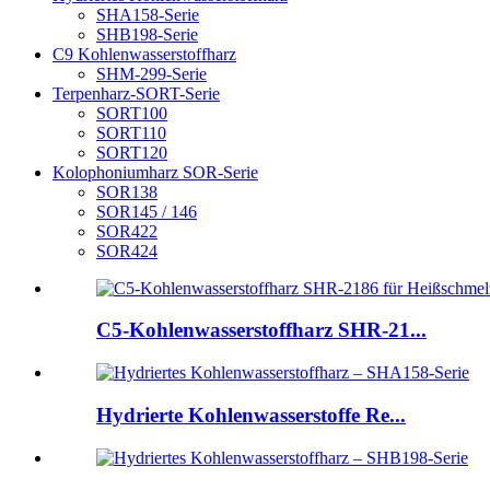
SHA158-Serie
SHB198-Serie
C9 Kohlenwasserstoffharz
SHM-299-Serie
Terpenharz-SORT-Serie
SORT100
SORT110
SORT120
Kolophoniumharz SOR-Serie
SOR138
SOR145 / 146
SOR422
SOR424
C5-Kohlenwasserstoffharz SHR-21...
Hydrierte Kohlenwasserstoffe Re...