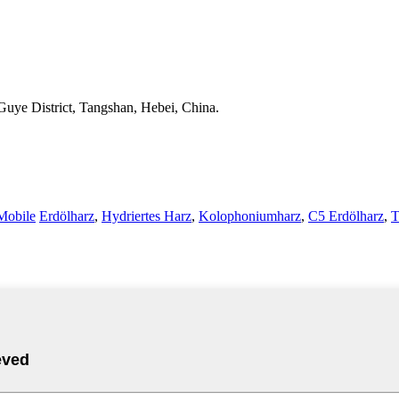
uye District, Tangshan, Hebei, China.
obile
Erdölharz
,
Hydriertes Harz
,
Kolophoniumharz
,
C5 Erdölharz
,
T