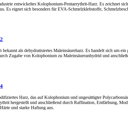
findustrie entwickeltes Kolophonium-Pentaerythrit-Harz. Es zeichnet si
t aus. Es eignet sich besonders für EVA-Schmelzklebstoffe, Schmelzbe
22
bekannt als dehydratisiertes Maleinsäureharz. Es handelt sich um ein 
 durch Zugabe von Kolophonium zu Maleinsäureanhydrid und anschließen
24
difiziertes Harz, das auf Kolophonium und ungesättigter Polycarbonsä
hrit hergestellt und anschließend durch Raffination, Entfärbung, Modi
 Härte und starke Haftung aus.