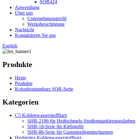
SOR424
Anwendung
Über uns
Unternehmensprofil
Werksbesichtigung
Nachricht
Kontaktieren Sie uns
English
Produkte
Heim
Produkte
Kolophoniumharz SOR-Serie
Kategorien
C5 Kohlenwasserstoffharz
SHR-2186 für Heißschmelz-Straßenmarkierungsfarben
SHR-18-Serie für Klebstoffe
SHR-86-Serie für Gummireifenmischungen
Hydriertes Kohlenwasserstoffharz